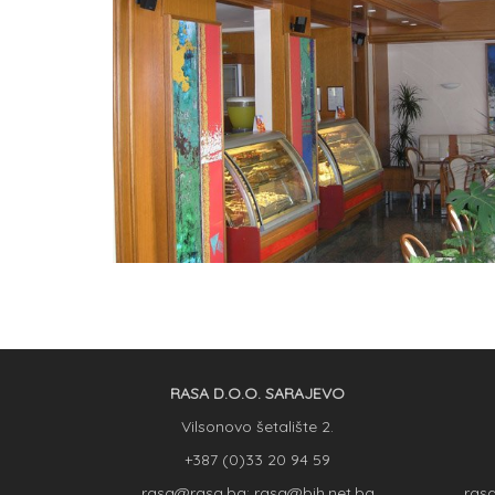
RASA D.O.O. SARAJEVO
Vilsonovo šetalište 2.
+387 (0)33 20 94 59
rasa@rasa.ba; rasa@bih.net.ba
ras