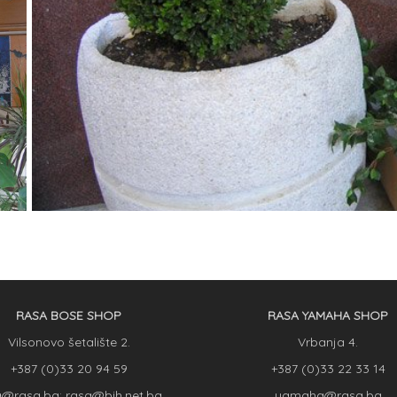
RASA BOSE SHOP
RASA YAMAHA SHOP
Vilsonovo šetalište 2.
Vrbanja 4.
+387 (0)33 20 94 59
+387 (0)33 22 33 14
a@rasa.ba; rasa@bih.net.ba
yamaha@rasa.ba