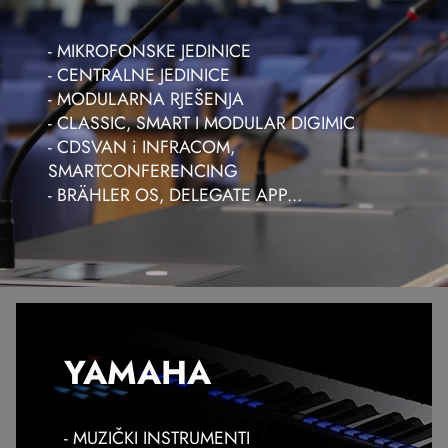
- MIKROFONSKE JEDINICE
- CENTRALNE JEDINICE
- MODULARNA RJEŠENJA
- CLASSIC, SMART I MODULAR DIGIMIC
- CDSVAN i INFRACOM,
SMARTCONFERENCING
- BRÄHLER OS, DELEGATE APP...
YAMAHA
- MUZIČKI INSTRUMENTI