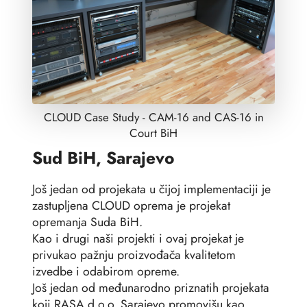
CLOUD Case Study - CAM-16 and CAS-16 in
Court BiH
Sud BiH, Sarajevo
Još jedan od projekata u čijoj implementaciji je
zastupljena CLOUD oprema je projekat
opremanja Suda BiH.
Kao i drugi naši projekti i ovaj projekat je
privukao pažnju proizvođača kvalitetom
izvedbe i odabirom opreme.
Još jedan od međunarodno priznatih projekata
koji RASA d.o.o. Sarajevo promovišu kao