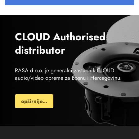
CLOUD Authorised
distributor
RASA d.o.o. je generalni zastupnik CLOUD
audio/video opreme za Bosnu i Hercegovinu.
opširnije...