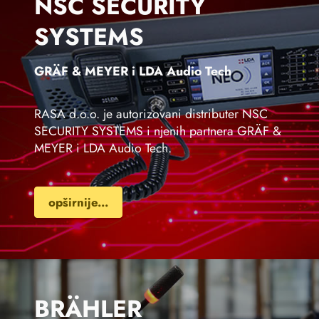
NSC SECURITY
SYSTEMS
GRÄF & MEYER i LDA Audio Tech
RASA d.o.o. je autorizovani distributer NSC
SECURITY SYSTEMS i njenih partnera GRÄF &
MEYER i LDA Audio Tech.
opširnije...
BRÄHLER